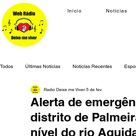
Início
Notícias
Todos
Últimas Notícias
Notícias Recentes
Espo
Radio Deixe me Viver
5 de fev.
Economia
Cidades
Meio Ambiente
Geral
Alerta de emergên
distrito de Palmei
Segurança Pública
nível do rio Aqui