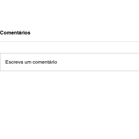
Comentários
Escreva um comentário
Aquidauana celebra 134
Piloto aqui
anos com entrega histórica
volta ao m
da BR-419
“Brasileiri
salgadinh
(
A