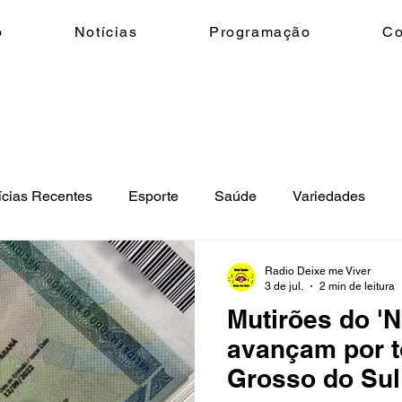
o
Notícias
Programação
Co
ícias Recentes
Esporte
Saúde
Variedades
eio Ambiente
Geral
Ciência e Tecnologia
Trânsi
Radio Deixe me Viver
3 de jul.
2 min de leitura
Mutirões do '
avançam por 
Grosso do Sul