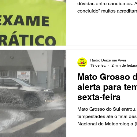
dúvidas entre candidatos. 
concluído” muitos acredita
processamento ou que, por 
estariam aprovados. Não é 
possibilidade de interrupç
Resolução nº 1.020/2025 d
Trânsito e já faz parte do 
o país. Pelo novo formato, a
Radio Deixe me Viver
19 de fev.
2 min de leitur
Mato Grosso d
alerta para te
sexta-feira
Mato Grosso do Sul entrou,
tempestades até o final des
Nacional de Meteorologia (I
o Estado, sendo um de peri