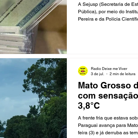
A Sejusp (Secretaria de Es
Pública), por meio do Instit
Pereira e da Polícia Cientí
intensifica as ações itiner
(Carteira de Identidade Na
mutirões que facilitam o a
documento sem a necessid
Somando as últimas ações, 
Carteiras de Identidade Na
Radio Deixe me Viver
do In
3 de jul.
2 min de leitura
Mato Grosso 
com sensação
3,8°C
A frente fria que estava sob
Paraguai avança para Mato 
feira (3) e já derruba as t