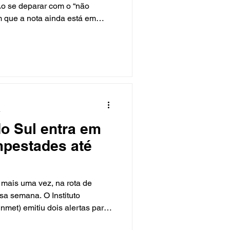
Ao se deparar com o “não
m que a nota ainda está em
não terem atingido 10 pontos,
isso que acontece. A
ão do exame está prevista na
o Conselho Nacional de
processo de habilitação em todo
lém de “apto” e “não apto”, o
a
o Sul entra em
mpestades até
 mais uma vez, na rota de
sa semana. O Instituto
nmet) emitiu dois alertas para
go potencial de tempestade e