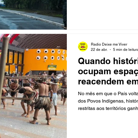
rural de Amambai registra 
manhã: 11°C nos termômetr
3,8°C. O clima segue amen
Campo Grande, a temperatur
manhã, e a sensação térmic
9,1°C às 6h. O céu tem int
Radio Deixe me Viver
22 de abr.
5 min de leitur
Quando histór
ocupam espaç
reacendem em
do Sul
No mês em que o País volta 
dos Povos Indígenas, hist
restritas aos territórios g
Mato Grosso do Sul, elas n
como também de protagonis
atravessam dificuldades, c
hoje ocupam espaços, insp