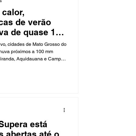
ra
calor,
icas de verão
va de quase 100
ivo, cidades de Mato Grosso do
chuva próximos a 100 mm
 Miranda, Aquidauana e Campo
 precipitação na terça-feira
ma bolha de calor na primeira
 acumula uma série de
mação de chuvas típicas de
randa, choveu 95,2 mm, mas
cidade. Em Aquidauana, a
Supera está
 abertas até o