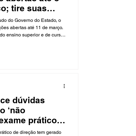
o; tire suas
udo do Governo do Estado, o
ões abertas até 11 de março.
do ensino superior e de cursos
écnica recebem R$ 1.621 para
zir a evasão escolar. Estão
vagas oferecidas pela Sead
sistência Social e dos Direitos
cursos de graduação e 120
 a inscrição, é
ece dúvidas
o ‘não
 exame prático
cular
ático de direção tem gerado