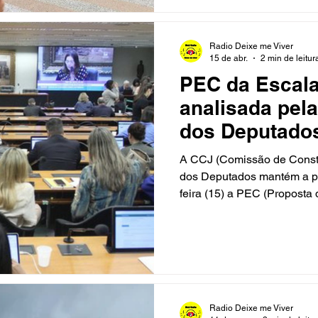
também fora das aldeias. F
Secretaria de Estado da C
Radio Deixe me Viver
15 de abr.
2 min de leitur
PEC da Escala
analisada pel
dos Deputados
feira
A CCJ (Comissão de Consti
dos Deputados mantém a pr
feira (15) a PEC (Proposta
redução da jornada de tra
enviar um projeto com urgên
tema. O relator da PEC, de
(União-BA), confirmou a i
votará pela admissibilida
governo encaminhou o proj
Radio Deixe me Viver