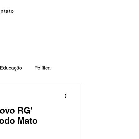
ntato
Educação
Política
to
Polícia
MS
Novo RG'
todo Mato