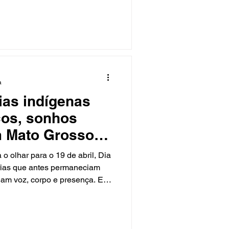
a menor temperatura nesta
os e sensação térmica de
o até a próxima semana. Em
a é de 14°C no início desta
a foi de 7,6°C às 5h para
ensa nebulosidade e neblina
a
ias indígenas
os, sonhos
 Mato Grosso
o olhar para o 19 de abril, Dia
órias que antes permaneciam
anham voz, corpo e presença. Em
ão falam apenas de resistência,
mo. São trajetórias que
onstroem caminhos próprios e
irando quem está dentro e