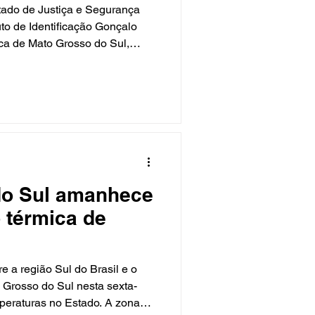
tado de Justiça e Segurança
uto de Identificação Gonçalo
fica de Mato Grosso do Sul,
antes para emissão da CIN
cional), o novo RG, com
cesso da população ao
ade de agendamento prévio.
já foram emitidas 1.454
cional. Nesta semana, a equipe
do Sul amanhece
 térmica de
re a região Sul do Brasil e o
Grosso do Sul nesta sexta-
emperaturas no Estado. A zona