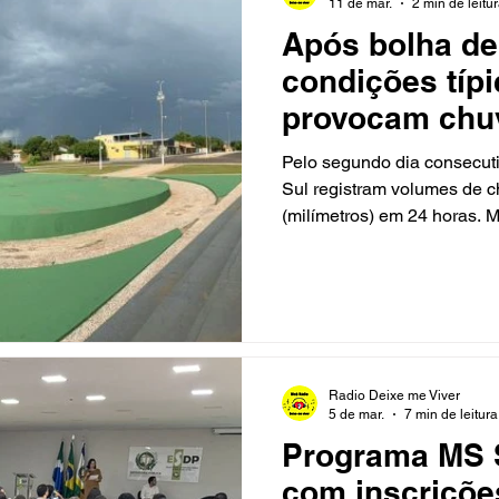
11 de mar.
2 min de leitu
Após bolha de 
condições típ
provocam chu
mm em MS
Pelo segundo dia consecut
Sul registram volumes de 
(milímetros) em 24 horas.
Grande lideram o ranking de
(10). Após a passagem de u
semana de março, o Estado
condições favoráveis à for
verão. Na zona rural de Mi
apenas 9 mm no centro da 
Radio Deixe me Viver
chuva
5 de mar.
7 min de leitura
Programa MS 
com inscrições