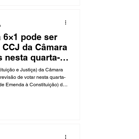
oi nesse contexto que a
idadania promoveu o p
a
 6×1 pode ser
a CCJ da Câmara
 nesta quarta-
tuição e Justiça) da Câmara
evisão de votar nesta quarta-
 de Emenda à Constituição) da
balho — mesmo após o governo
cia constitucional para o
putado federal Paulo Azi
nformação à CNN. O parlamentar
de da PEC na Comissão. O
eto ao Congresso na noite da