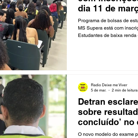
dia 11 de març
dúvidas
Programa de bolsas de est
MS Supera está com inscriç
Estudantes de baixa renda 
de educação profissional t
continuar estudando e redu
disponíveis 600 das 2.500 
(Secretaria de Estado de As
Humanos), sendo 480 para 
para nível médio. Para fazer
Radio Deixe me Viver
5 de mar.
2 min de leitura
Detran esclar
sobre resultad
concluído’ no
de direção vei
O novo modelo do exame pr