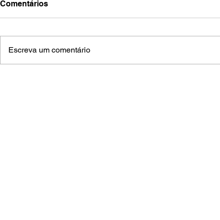
Comentários
Escreva um comentário
Piloto aquidauanense inicia
Mutirões d
volta ao mundo a bordo do
avançam po
“Brasileirinho”
Grosso do 
salgadinh
(
A
© 2023 Dese