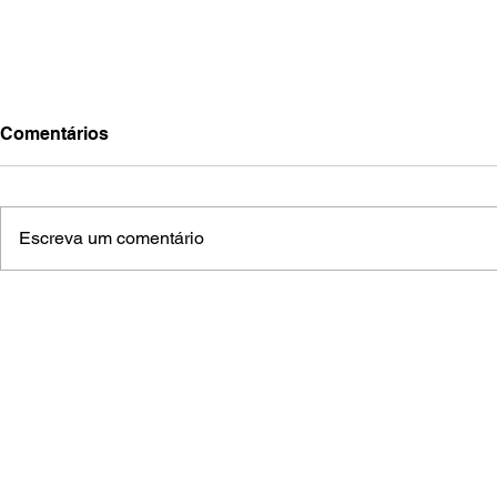
Comentários
Escreva um comentário
Piloto aquidauanense inicia
Mutirões d
volta ao mundo a bordo do
avançam po
“Brasileirinho”
Grosso do 
salgadinh
(
A