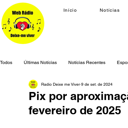
Início
Notícias
Todos
Últimas Notícias
Notícias Recentes
Espo
Radio Deixe me Viver
9 de set. de 2024
Economia
Cidades
Meio Ambiente
Geral
Pix por aproxima
fevereiro de 2025
Segurança Pública