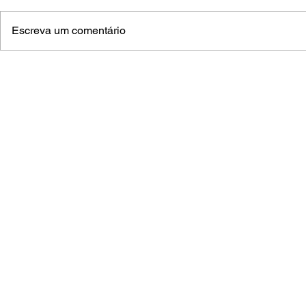
Escreva um comentário
Piloto aquidauanense inicia
Mutirões d
volta ao mundo a bordo do
avançam po
“Brasileirinho”
Grosso do 
salgadinh
(
A
© 2023 Dese