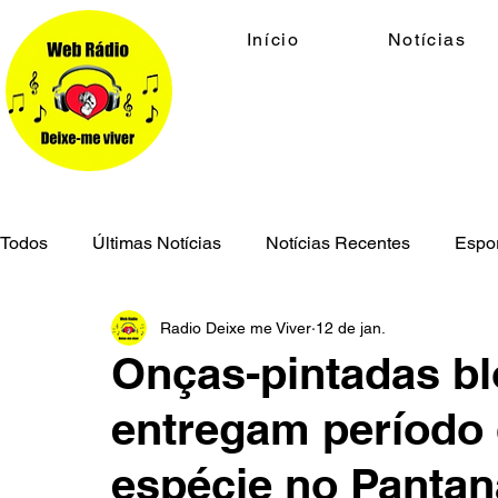
Início
Notícias
Todos
Últimas Notícias
Notícias Recentes
Espo
Radio Deixe me Viver
12 de jan.
Economia
Cidades
Meio Ambiente
Geral
Onças-pintadas bl
entregam período 
Segurança Pública
espécie no Pantan