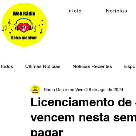
Início
Notícias
Todos
Últimas Notícias
Notícias Recentes
Espo
Radio Deixe me Viver
28 de ago. de 2024
Economia
Cidades
Meio Ambiente
Geral
Licenciamento de 
vencem nesta sem
Segurança Pública
pagar