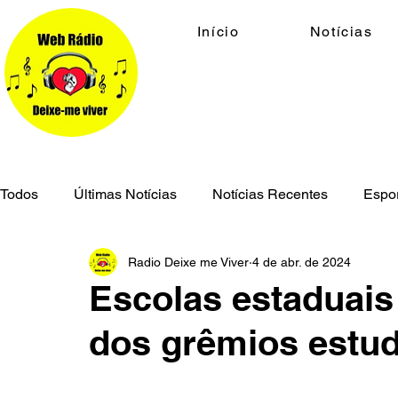
Início
Notícias
Todos
Últimas Notícias
Notícias Recentes
Espo
Radio Deixe me Viver
4 de abr. de 2024
Economia
Cidades
Meio Ambiente
Geral
Escolas estaduais
dos grêmios estu
Segurança Pública