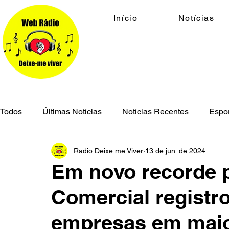
Início
Notícias
Todos
Últimas Notícias
Notícias Recentes
Espo
Radio Deixe me Viver
13 de jun. de 2024
Economia
Cidades
Meio Ambiente
Geral
Em novo recorde p
Comercial registr
Segurança Pública
empresas em mai