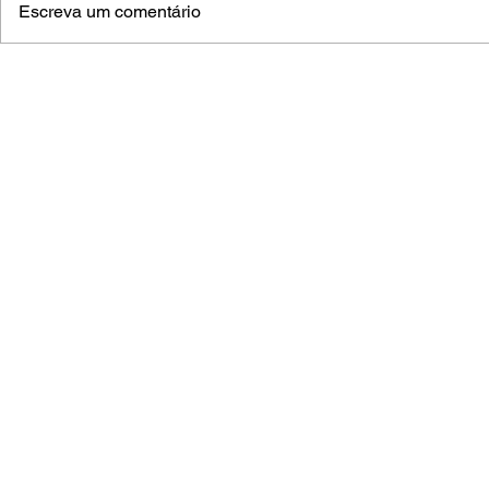
Escreva um comentário
Piloto aquidauanense inicia
Mutirões d
volta ao mundo a bordo do
avançam po
“Brasileirinho”
Grosso do 
salgadinh
(
A
© 2023 Dese