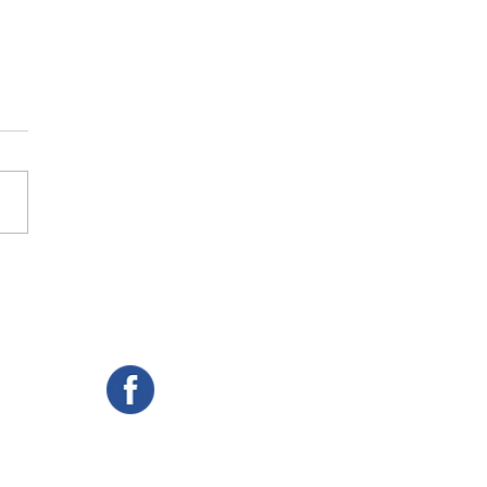
ra de Aquidauana
ara vagos cargos da
 Diretora e marca nova
ção