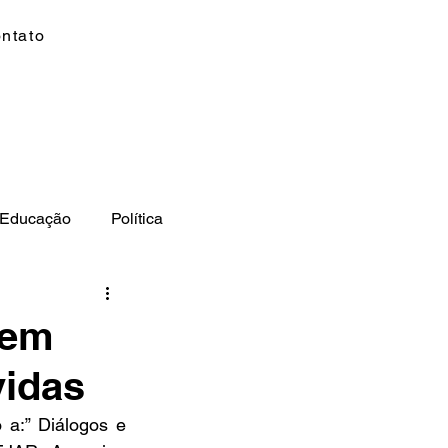
ntato
Educação
Política
to
Polícia
MS
 em
vidas
 a:” Diálogos e 