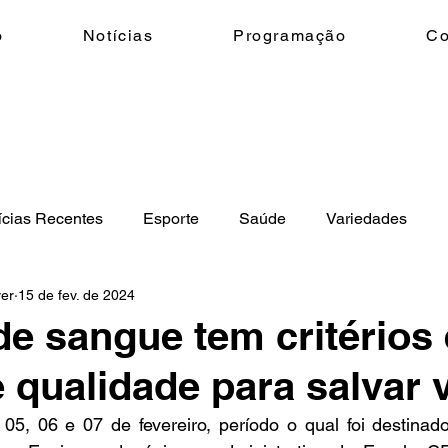
o
Notícias
Programação
Co
ícias Recentes
Esporte
Saúde
Variedades
ver
15 de fev. de 2024
eio Ambiente
Geral
Ciência e Tecnologia
Trânsi
e sangue tem critérios
 qualidade para salvar 
05, 06 e 07 de fevereiro, período o qual foi destinado