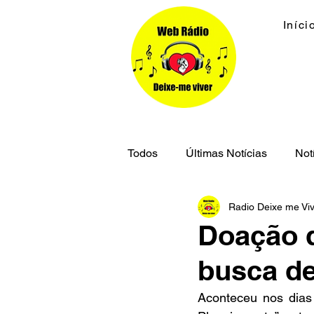
Iníci
Todos
Últimas Notícias
Not
Radio Deixe me Vi
Economia
Cidades
M
Doação d
busca de
Segurança Pública
Aconteceu nos dias 