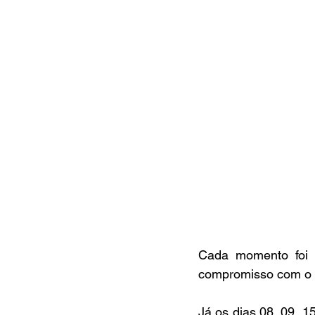
Cada momento foi m
compromisso com o d
Já os dias 08, 09, 1