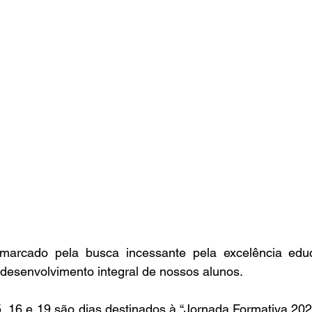
arcado pela busca incessante pela excelência educa
esenvolvimento integral de nossos alunos.
5, 16 e 19 são dias destinados à “Jornada Formativa 20