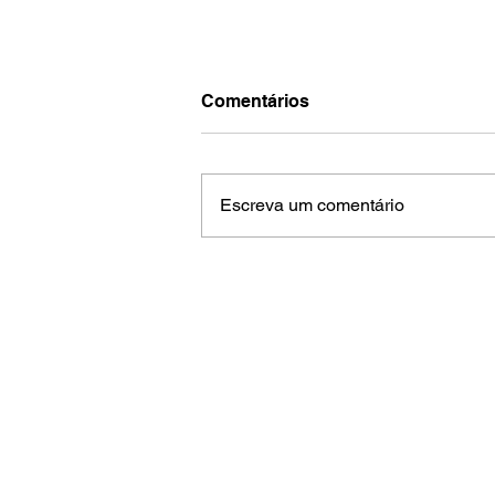
Comentários
Escreva um comentário
Piloto aquidauanense inicia
volta ao mundo a bordo do
“Brasileirinho”