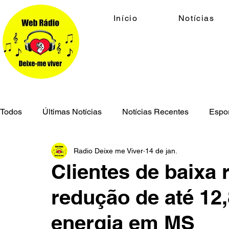
Início
Notícias
Todos
Últimas Notícias
Notícias Recentes
Espo
Radio Deixe me Viver
14 de jan.
Economia
Cidades
Meio Ambiente
Geral
Clientes de baixa
redução de até 12
Segurança Pública
energia em MS