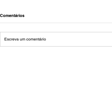
Comentários
Escreva um comentário
Piloto aquidauanense inicia
Mutirões d
volta ao mundo a bordo do
avançam po
“Brasileirinho”
Grosso do 
salgadinh
(
A