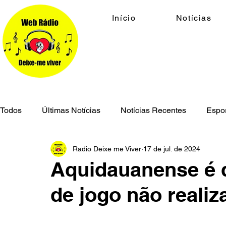
Início
Notícias
Todos
Últimas Notícias
Notícias Recentes
Espo
Radio Deixe me Viver
17 de jul. de 2024
Economia
Cidades
Meio Ambiente
Geral
Aquidauanense é 
de jogo não real
Segurança Pública