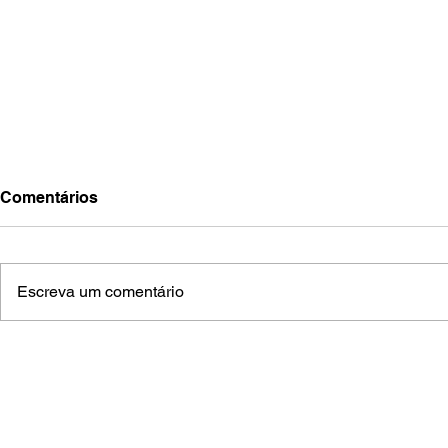
Comentários
Escreva um comentário
Atletas de Aquidauana
Piloto aqui
garantem sete vagas no
volta ao m
Campeonato Brasileiro de
“Brasileiri
Karatê
salgadinh