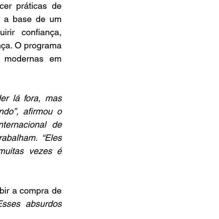
er práticas de 
é a base de um 
rir confiança, 
nça. O programa 
e modernas em 
r lá fora, mas 
o”, afirmou o 
ernacional de 
abalham. “Eles 
muitas vezes é 
bir a compra de 
sses absurdos 