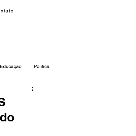
ntato
Educação
Política
to
Polícia
MS
S
 do