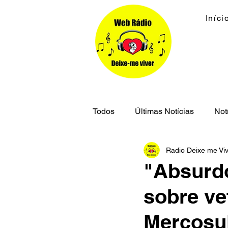
Iníci
Todos
Últimas Notícias
Not
Radio Deixe me Vi
Economia
Cidades
M
"Absurdo
sobre ve
Segurança Pública
Mercosu