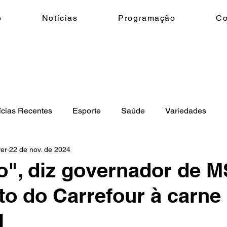
o
Notícias
Programação
Co
ícias Recentes
Esporte
Saúde
Variedades
ver
22 de nov. de 2024
eio Ambiente
Geral
Ciência e Tecnologia
Trânsi
", diz governador de M
to do Carrefour à carne
l