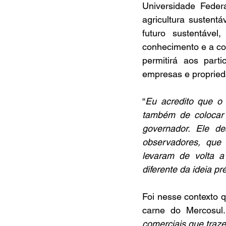
Universidade Feder
agricultura sustent
futuro sustentável
conhecimento e a co
permitirá aos part
empresas e proprieda
“
Eu acredito que o 
também de colocar
governador. Ele de
observadores, que 
levaram de volta a
diferente da ideia p
Foi nesse contexto q
carne do Mercosul.
comerciais que traz