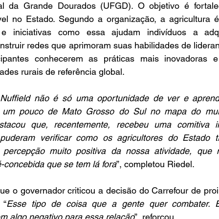
al da Grande Dourados (UFGD). O objetivo é fortalec
ável no Estado. Segundo a organização, a agricultura 
, e iniciativas como essa ajudam indivíduos a adqui
nstruir redes que aprimoram suas habilidades de lidera
icipantes conhecerem as práticas mais inovadoras 
des rurais de referência global.
Nuffield não é só uma oportunidade de ver e aprende
 um pouco de Mato Grosso do Sul no mapa do mund
stacou que, recentemente, recebeu uma comitiva int
puderam verificar como os agricultores do Estado tr
 percepção muito positiva da nossa atividade, que 
ré-concebida que se tem lá fora
”, completou Riedel.
ue o governador criticou a decisão do Carrefour de proi
 “
Esse tipo de coisa que a gente quer combater. E
em algo negativo para essa relação
”, reforçou.