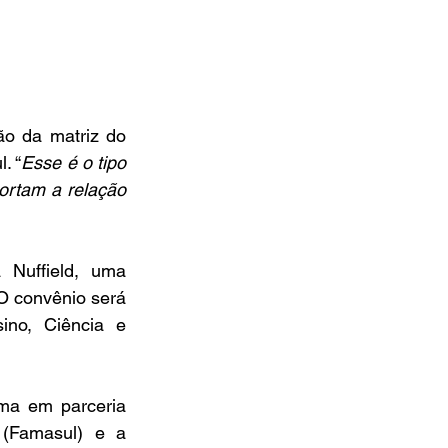
o da matriz do 
. “
Esse é o tipo 
rtam a relação 
Nuffield, uma 
O convênio será 
no, Ciência e 
ma em parceria 
(Famasul) e a 